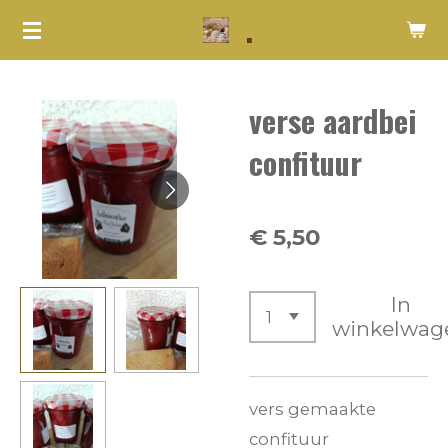
.
Ga
direct
naar
verse aardbei
de
hoofdinhoud
confituur
€ 5,50
In
winkelwag
vers gemaakte
confituur