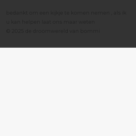
bedankt om een kijkje te komen nemen , als ik
u kan helpen laat ons maar weten
© 2025 de droomwereld van bommi