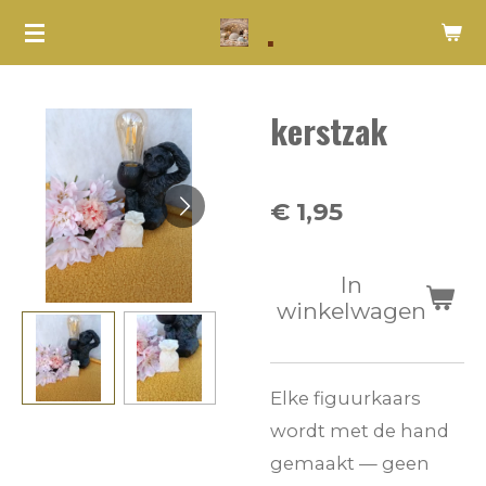
.
Ga
direct
naar
kerstzak
de
hoofdinhoud
€ 1,95
In
winkelwagen
Elke figuurkaars
wordt met de hand
gemaakt — geen