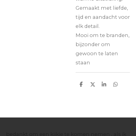
Gemaakt met liefde,
tijd en aandacht voor
elk detail.
Mooi om te branden,
bijzonder om
gewoon te laten
staan
D
D
S
D
e
e
h
e
l
e
a
l
e
l
r
e
n
e
n
bedankt om een kijkje te komen nemen , als ik