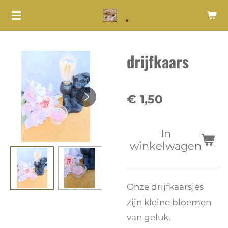
.
Ga
direct
naar
drijfkaars
de
hoofdinhoud
€ 1,50
In
winkelwagen
Onze drijfkaarsjes
zijn kleine bloemen
van geluk.