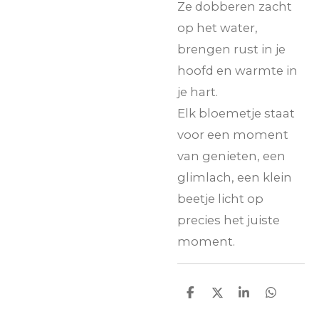
Ze dobberen zacht
op het water,
brengen rust in je
hoofd en warmte in
je hart.
Elk bloemetje staat
voor een moment
van genieten, een
glimlach, een klein
beetje licht op
precies het juiste
moment.
D
D
S
D
e
e
h
e