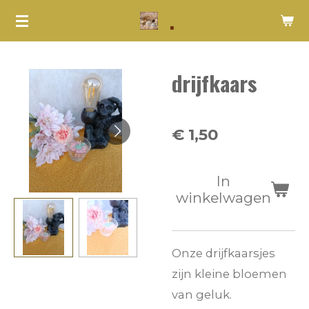
.
Ga
direct
naar
drijfkaars
de
hoofdinhoud
€ 1,50
In
winkelwagen
Onze drijfkaarsjes
zijn kleine bloemen
van geluk.