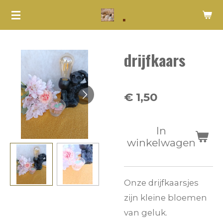
.
Ga
direct
naar
drijfkaars
de
hoofdinhoud
€ 1,50
In
winkelwagen
Onze drijfkaarsjes
zijn kleine bloemen
van geluk.