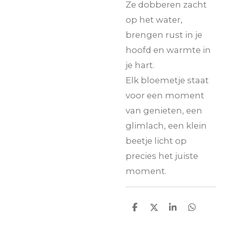
Ze dobberen zacht
op het water,
brengen rust in je
hoofd en warmte in
je hart.
Elk bloemetje staat
voor een moment
van genieten, een
glimlach, een klein
beetje licht op
precies het juiste
moment.
D
D
S
D
e
e
h
e