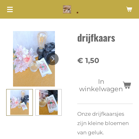
.
Ga
direct
naar
drijfkaars
de
hoofdinhoud
€ 1,50
In
winkelwagen
Onze drijfkaarsjes
zijn kleine bloemen
van geluk.