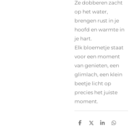
Ze dobberen zacht
op het water,
brengen rust in je
hoofd en warmte in
je hart.
Elk bloemetje staat
voor een moment
van genieten, een
glimlach, een klein
beetje licht op
precies het juiste
moment.
D
D
S
D
e
e
h
e