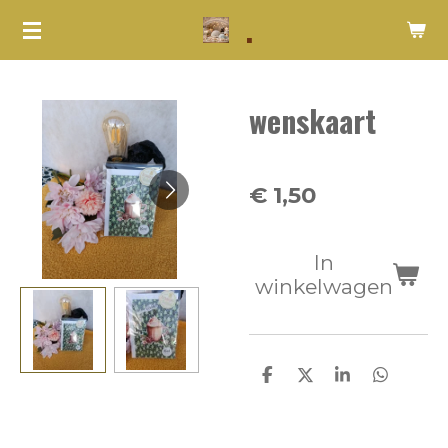
.
Ga
direct
naar
wenskaart
de
hoofdinhoud
€ 1,50
In
winkelwagen
D
D
S
D
e
e
h
e
l
e
a
l
e
l
r
e