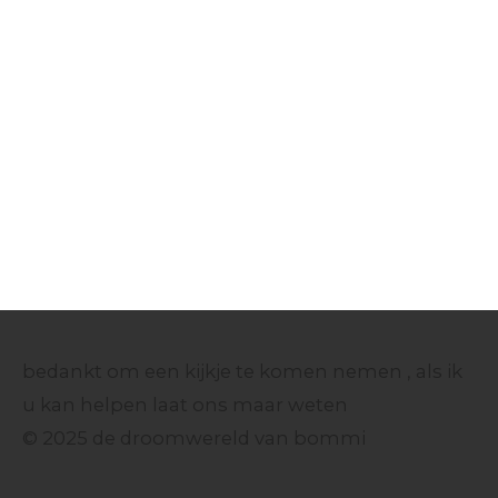
n
e
n
bedankt om een kijkje te komen nemen , als ik
u kan helpen laat ons maar weten
© 2025 de droomwereld van bommi