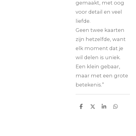
gemaakt, met oog
voor detail en veel
liefde.
Geen twee kaarten
zijn hetzelfde, want
elk moment dat je
wil delen is uniek.
Een klein gebaar,
maar met een grote
betekenis.”
D
D
S
D
e
e
h
e
l
e
a
l
e
l
r
e
n
e
n