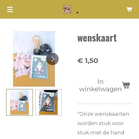
.
Ga
direct
naar
wenskaart
de
hoofdinhoud
€ 1,50
In
winkelwagen
“Onze wenskaarten
worden stuk voor
stuk met de hand