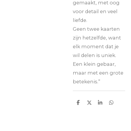
gemaakt, met oog
voor detail en veel
liefde.
Geen twee kaarten
zijn hetzelfde, want
elk moment dat je
wil delen is uniek.
Een klein gebaar,
maar met een grote
betekenis.”
D
D
S
D
e
e
h
e
l
e
a
l
e
l
r
e
n
e
n