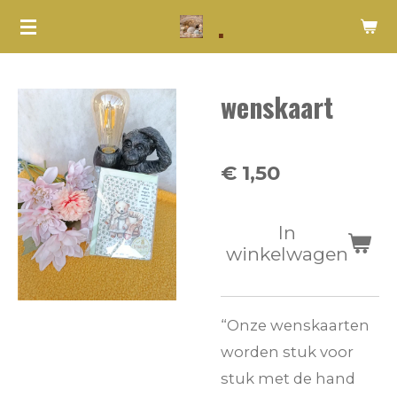
.
Ga
direct
naar
wenskaart
de
hoofdinhoud
€ 1,50
In
winkelwagen
“Onze wenskaarten
worden stuk voor
stuk met de hand