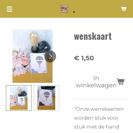
.
Ga
direct
naar
wenskaart
de
hoofdinhoud
€ 1,50
In
winkelwagen
“Onze wenskaarten
worden stuk voor
stuk met de hand