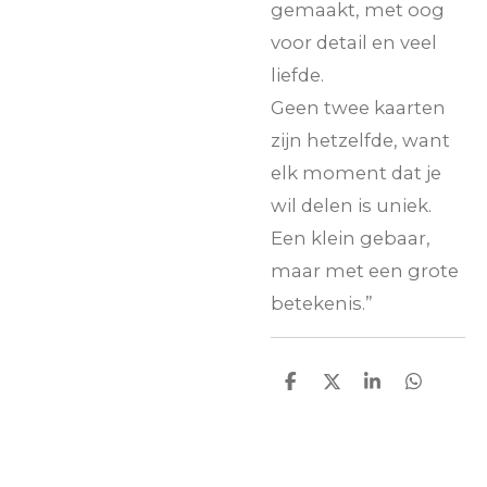
gemaakt, met oog
voor detail en veel
liefde.
Geen twee kaarten
zijn hetzelfde, want
elk moment dat je
wil delen is uniek.
Een klein gebaar,
maar met een grote
betekenis.”
D
D
S
D
e
e
h
e
l
e
a
l
e
l
r
e
n
e
n