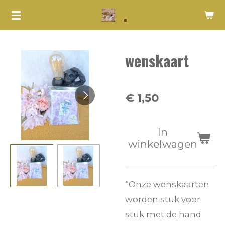
.
Ga
direct
naar
wenskaart
de
hoofdinhoud
€ 1,50
In
winkelwagen
“Onze wenskaarten
worden stuk voor
stuk met de hand