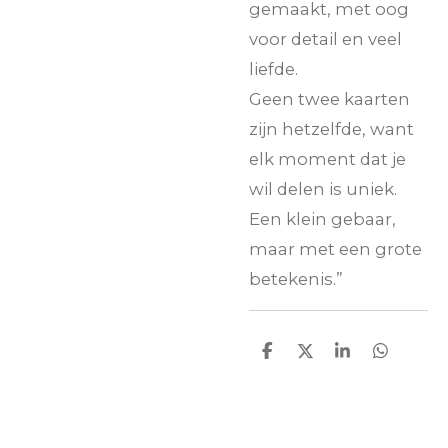
gemaakt, met oog
voor detail en veel
liefde.
Geen twee kaarten
zijn hetzelfde, want
elk moment dat je
wil delen is uniek.
Een klein gebaar,
maar met een grote
betekenis.”
D
D
S
D
e
e
h
e
l
e
a
l
e
l
r
e
n
e
n