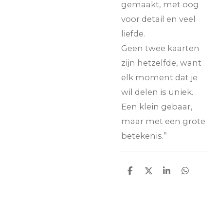
gemaakt, met oog
voor detail en veel
liefde.
Geen twee kaarten
zijn hetzelfde, want
elk moment dat je
wil delen is uniek.
Een klein gebaar,
maar met een grote
betekenis.”
D
D
S
D
e
e
h
e
l
e
a
l
e
l
r
e
n
e
n