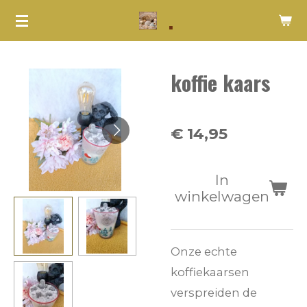
.
Ga
direct
naar
koffie kaars
de
hoofdinhoud
€ 14,95
In
winkelwagen
Onze echte
koffiekaarsen
verspreiden de