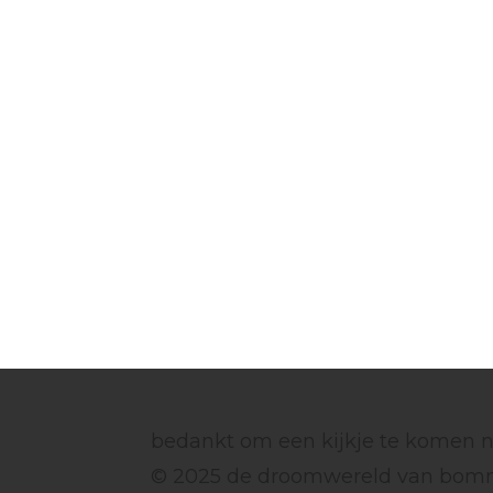
bedankt om een kijkje te komen n
© 2025 de droomwereld van bom