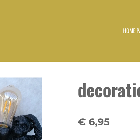
HOME P
decorati
€ 6,95