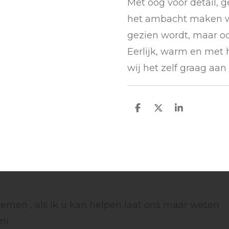
Met oog voor detail, ge
het ambacht maken wij
gezien wordt, maar o
Eerlijk, warm en met 
wij het zelf graag aan 
D
D
S
e
e
h
l
e
a
e
l
r
n
e
emen , als ik u kan helpen laat ons maar weten
mi