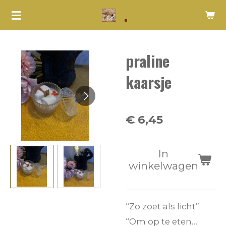
.
Ga
direct
naar
praline
de
hoofdinhoud
kaarsje
€ 6,45
In
winkelwagen
“Zo zoet als licht”
“Om op te eten…