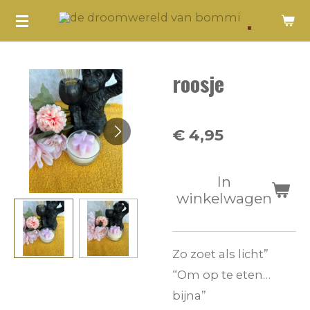
.
Ga
direct
naar
roosje
de
hoofdinhoud
€ 4,95
In
winkelwagen
Zo zoet als licht”
“Om op te eten…
bijna”