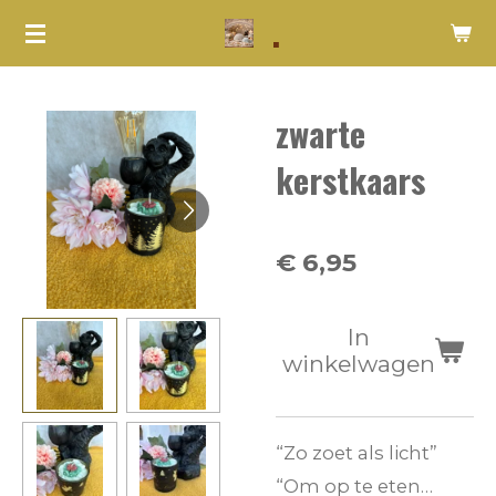
.
Ga
direct
naar
zwarte
de
hoofdinhoud
kerstkaars
€ 6,95
In
winkelwagen
“Zo zoet als licht”
“Om op te eten…