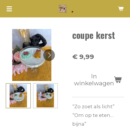
.
Ga
direct
naar
coupe kerst
de
hoofdinhoud
€ 9,99
In
winkelwagen
“Zo zoet als licht”
“Om op te eten…
bijna”