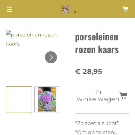
.
Ga
direct
naar
porseleinen
de
hoofdinhoud
rozen kaars
€ 28,95
In
winkelwagen
“Zo zoet als licht”
“Om op te eten…