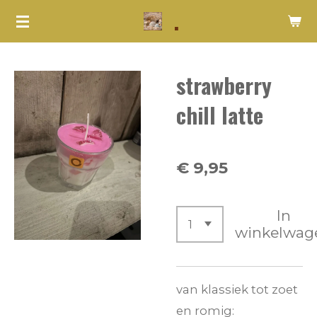
.
Ga
direct
naar
strawberry
de
hoofdinhoud
chill latte
€ 9,95
In
winkelwag
van klassiek tot zoet
en romig: