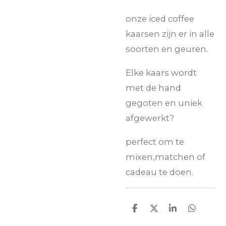
onze iced coffee
kaarsen zijn er in alle
soorten en geuren.
Elke kaars wordt
met de hand
gegoten en uniek
afgewerkt?
perfect om te
mixen,matchen of
cadeau te doen.
D
D
S
D
e
e
h
e